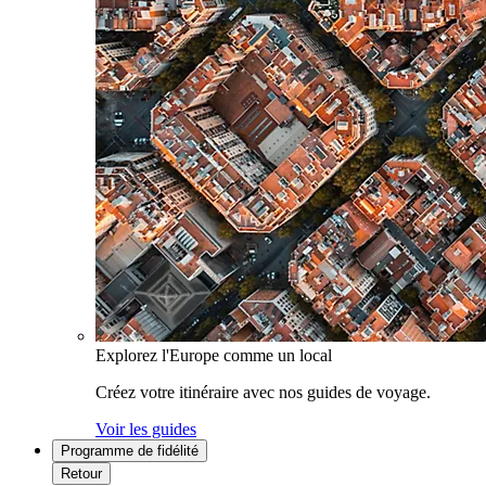
Explorez l'Europe comme un local
Créez votre itinéraire avec nos guides de voyage.
Voir les guides
Programme de fidélité
Retour